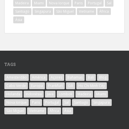
Madeira
Miami
Nova Iorque
Paris
Portugal
Sal
Santiago
Singapura
São Miguel
Vietname
África
Ásia
TAGS
Amesterdão
América
Açores
Bahamas
Bali
Blog
Cabo Verde
Europa
Frankfurt
Gili
Ho Chi Minh City
Holanda
Indonésia
Java
Lombok
Madeira
Miami
Nova Iorque
Paris
Portugal
Sal
Santiago
Singapura
São Miguel
Vietname
África
Ásia