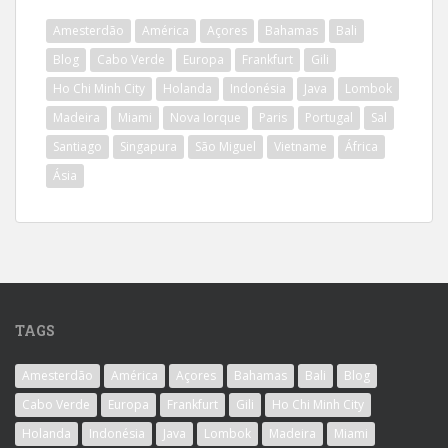
Amesterdão
América
Açores
Bahamas
Bali
Blog
Cabo Verde
Europa
Frankfurt
Gili
Ho Chi Minh City
Holanda
Indonésia
Java
Lombok
Madeira
Miami
Nova Iorque
Paris
Portugal
Sal
Santiago
Singapura
São Miguel
Vietname
África
Ásia
TAGS
Amesterdão
América
Açores
Bahamas
Bali
Blog
Cabo Verde
Europa
Frankfurt
Gili
Ho Chi Minh City
Holanda
Indonésia
Java
Lombok
Madeira
Miami