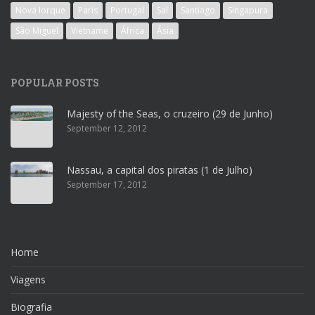
Nova Iorque
Paris
Portugal
Sal
Santiago
Singapura
São Miguel
Vietname
África
Ásia
POPULAR POSTS
Majesty of the Seas, o cruzeiro (29 de Junho)
September 12, 2012
Nassau, a capital dos piratas (1 de Julho)
September 17, 2012
Home
Viagens
Biografia