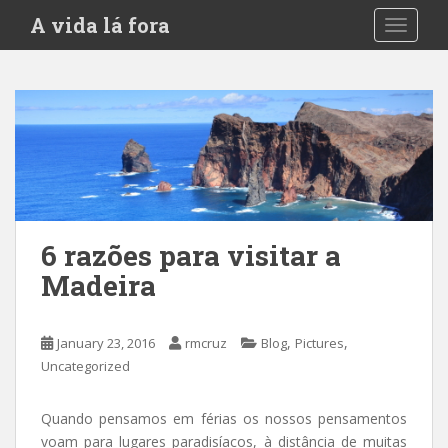
S
A vida lá fora
TOGGLE
k
i
p
t
o
m
a
i
n
c
6 razões para visitar a
o
Madeira
n
t
e
,
,
January 23, 2016
rmcruz
Blog
Pictures
n
Uncategorized
t
Quando pensamos em férias os nossos pensamentos
voam para lugares paradisíacos, à distância de muitas