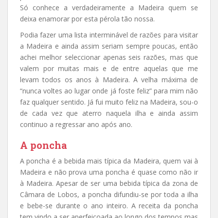
Só conhece a verdadeiramente a Madeira quem se
deixa enamorar por esta pérola tão nossa.
Podia fazer uma lista interminável de razões para visitar
a Madeira e ainda assim seriam sempre poucas, então
achei melhor seleccionar apenas seis razões, mas que
valem por muitas mais e de entre aquelas que me
levam todos os anos à Madeira. A velha máxima de
“nunca voltes ao lugar onde já foste feliz” para mim não
faz qualquer sentido. Já fui muito feliz na Madeira, sou-o
de cada vez que aterro naquela ilha e ainda assim
continuo a regressar ano após ano.
A poncha
A poncha é a bebida mais típica da Madeira, quem vai à
Madeira e não prova uma poncha é quase como não ir
à Madeira. Apesar de ser uma bebida típica da zona de
Câmara de Lobos, a poncha difundiu-se por toda a ilha
e bebe-se durante o ano inteiro. A receita da poncha
tem vindo a ser aperfeiçoada ao longo dos tempos mas