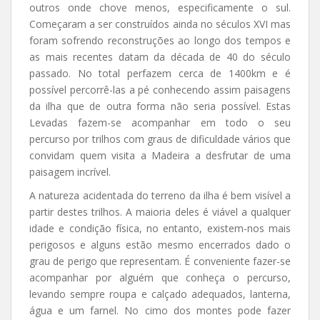
outros onde chove menos, especificamente o sul.
Começaram a ser construídos ainda no séculos XVI mas
foram sofrendo reconstruções ao longo dos tempos e
as mais recentes datam da década de 40 do século
passado. No total perfazem cerca de 1400km e é
possível percorrê-las a pé conhecendo assim paisagens
da ilha que de outra forma não seria possível. Estas
Levadas fazem-se acompanhar em todo o seu
percurso por trilhos com graus de dificuldade vários que
convidam quem visita a Madeira a desfrutar de uma
paisagem incrível.
A natureza acidentada do terreno da ilha é bem visível a
partir destes trilhos. A maioria deles é viável a qualquer
idade e condição física, no entanto, existem-nos mais
perigosos e alguns estão mesmo encerrados dado o
grau de perigo que representam. É conveniente fazer-se
acompanhar por alguém que conheça o percurso,
levando sempre roupa e calçado adequados, lanterna,
água e um farnel. No cimo dos montes pode fazer