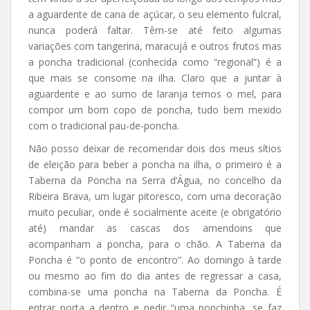
a aguardente de cana de açúcar, o seu elemento fulcral,
nunca poderá faltar. Têm-se até feito algumas
variações com tangerina, maracujá e outros frutos mas
a poncha tradicional (conhecida como “regional”) é a
que mais se consome na ilha. Claro que a juntar à
aguardente e ao sumo de laranja temos o mel, para
compor um bom copo de poncha, tudo bem mexido
com o tradicional pau-de-poncha.
Não posso deixar de recomendar dois dos meus sítios
de eleição para beber a poncha na ilha, o primeiro é a
Taberna da Poncha na Serra d’Água, no concelho da
Ribeira Brava, um lugar pitoresco, com uma decoração
muito peculiar, onde é socialmente aceite (e obrigatório
até) mandar as cascas dos amendoins que
acompanham a poncha, para o chão. A Taberna da
Poncha é “o ponto de encontro”. Ao domingo à tarde
ou mesmo ao fim do dia antes de regressar a casa,
combina-se uma poncha na Taberna da Poncha. É
entrar porta a dentro e pedir “uma ponchinha, se faz