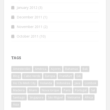
January 2012
(3)
December 2011
(1)
November 2011
(2)
October 2011
(10)
TAGS
Amesterdão
América
Açores
Bahamas
Bali
Blog
Cabo Verde
Europa
Frankfurt
Gili
Ho Chi Minh City
Holanda
Indonésia
Java
Lombok
Madeira
Miami
Nova Iorque
Paris
Portugal
Sal
Santiago
Singapura
São Miguel
Vietname
África
Ásia