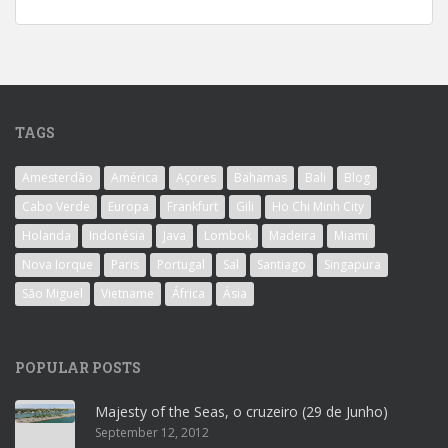
TAGS
Amesterdão
América
Açores
Bahamas
Bali
Blog
Cabo Verde
Europa
Frankfurt
Gili
Ho Chi Minh City
Holanda
Indonésia
Java
Lombok
Madeira
Miami
Nova Iorque
Paris
Portugal
Sal
Santiago
Singapura
São Miguel
Vietname
África
Ásia
POPULAR POSTS
Majesty of the Seas, o cruzeiro (29 de Junho)
September 12, 2012