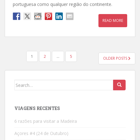
portuguesa como qualquer região do continente.
READ MORE
POSTS
1
2
…
5
OLDER POSTS
PAGINATION
Search
for:
VIAGENS RECENTES
6 razões para visitar a Madeira
Açores #4 (24 de Outubro)