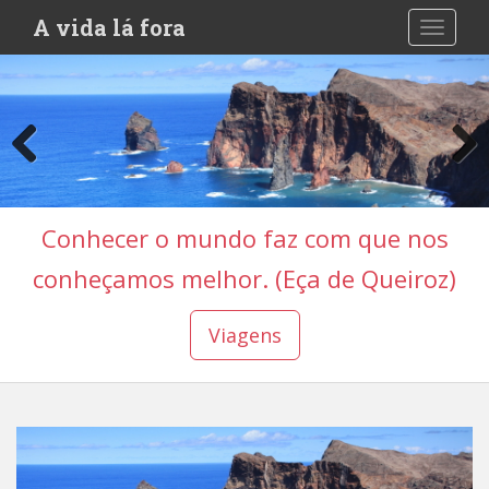
S
A vida lá fora
TOGGLE
k
i
p
t
o
m
a
i
Conhecer o mundo faz com que nos
n
c
conheçamos melhor. (Eça de Queiroz)
o
n
Viagens
t
e
n
t