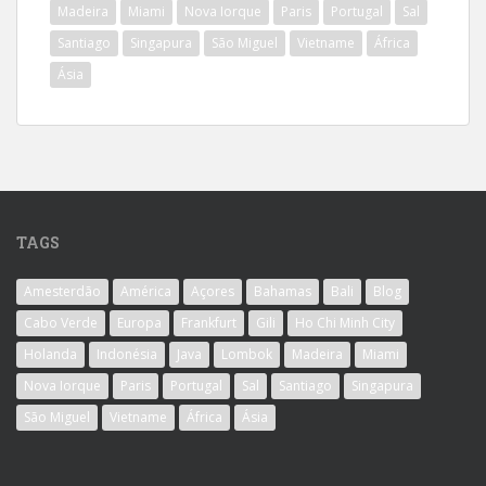
Madeira
Miami
Nova Iorque
Paris
Portugal
Sal
Santiago
Singapura
São Miguel
Vietname
África
Ásia
TAGS
Amesterdão
América
Açores
Bahamas
Bali
Blog
Cabo Verde
Europa
Frankfurt
Gili
Ho Chi Minh City
Holanda
Indonésia
Java
Lombok
Madeira
Miami
Nova Iorque
Paris
Portugal
Sal
Santiago
Singapura
São Miguel
Vietname
África
Ásia