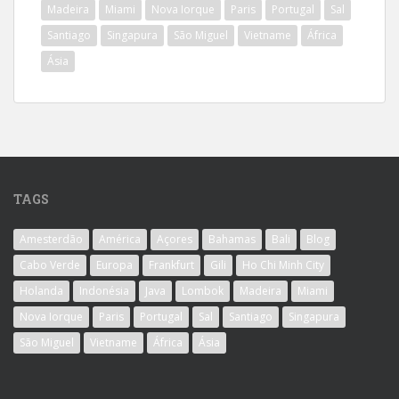
Madeira
Miami
Nova Iorque
Paris
Portugal
Sal
Santiago
Singapura
São Miguel
Vietname
África
Ásia
TAGS
Amesterdão
América
Açores
Bahamas
Bali
Blog
Cabo Verde
Europa
Frankfurt
Gili
Ho Chi Minh City
Holanda
Indonésia
Java
Lombok
Madeira
Miami
Nova Iorque
Paris
Portugal
Sal
Santiago
Singapura
São Miguel
Vietname
África
Ásia