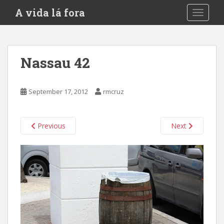
S
A vida lá fora
TOGGLE
k
i
p
t
Nassau 42
o
m
a
September 17, 2012
rmcruz
i
n
c
Previous
Next
o
n
t
e
n
t