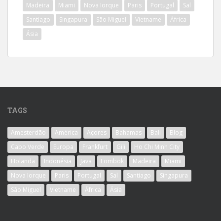
Madeira
Miami
Nova Iorque
Paris
Portugal
Sal
Santiago
Singapura
São Miguel
Vietname
África
Ásia
TAGS
Amesterdão
América
Açores
Bahamas
Bali
Blog
Cabo Verde
Europa
Frankfurt
Gili
Ho Chi Minh City
Holanda
Indonésia
Java
Lombok
Madeira
Miami
Nova Iorque
Paris
Portugal
Sal
Santiago
Singapura
São Miguel
Vietname
África
Ásia