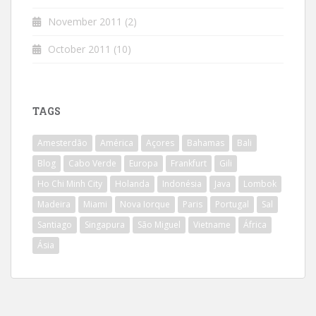
November 2011
(2)
October 2011
(10)
TAGS
Amesterdão
América
Açores
Bahamas
Bali
Blog
Cabo Verde
Europa
Frankfurt
Gili
Ho Chi Minh City
Holanda
Indonésia
Java
Lombok
Madeira
Miami
Nova Iorque
Paris
Portugal
Sal
Santiago
Singapura
São Miguel
Vietname
África
Ásia