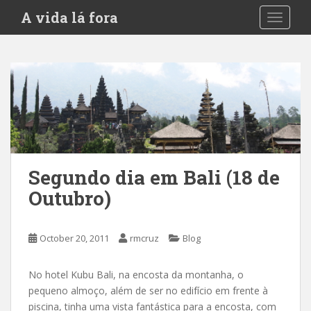
S
A vida lá fora
TOGGLE
k
i
p
t
o
m
a
i
n
c
Segundo dia em Bali (18 de
o
Outubro)
n
t
e
October 20, 2011
rmcruz
Blog
n
t
No hotel Kubu Bali, na encosta da montanha, o
pequeno almoço, além de ser no edifício em frente à
piscina, tinha uma vista fantástica para a encosta, com