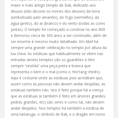
maior e mais antigo templo de Bali, dedicado aos
deuses (não decorei os nomes dos deuses) da terra
(simbolizado pelo amarelo), do fogo (vermelho), da
água (preto), do ar (branco) e do vento (todas as cores
juntas). O templo foi começado a construir no ano 800
e demorou cerca de 300 anos a ser construído, além de
ser enorme é mesmo muito detalhado. Em Abril há
sempre uma grande celebração no templo por altura da
lua cheia. As estátuas que habitualmente se vêem nas
entradas destes templos são os guardiões e têm
sempre “vestida” uma peça preta e branca que
representa o bem e o mal (como o Yin/Yang chinês).
Aqui é costume vestir as estátuas pois acreditam que,
assim como as pessoas não devem andar despidas, as
estátuas também não. Isto é feito porque há a crença
que as estátuas (e também é feito em árvores grandes,
pedras grandes, etc) são seres e como tal, não devem
andar despidos. Nos templos há também a estátua de
uma tartaruga, o símbolo de Bali, e o dragão em torno