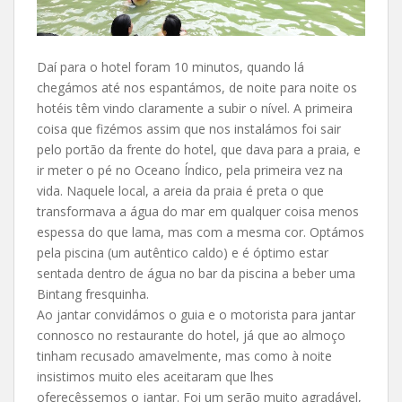
Daí para o hotel foram 10 minutos, quando lá
chegámos até nos espantámos, de noite para noite os
hotéis têm vindo claramente a subir o nível. A primeira
coisa que fizémos assim que nos instalámos foi sair
pelo portão da frente do hotel, que dava para a praia, e
ir meter o pé no Oceano Índico, pela primeira vez na
vida. Naquele local, a areia da praia é preta o que
transformava a água do mar em qualquer coisa menos
espessa do que lama, mas com a mesma cor. Optámos
pela piscina (um autêntico caldo) e é óptimo estar
sentada dentro de água no bar da piscina a beber uma
Bintang fresquinha.
Ao jantar convidámos o guia e o motorista para jantar
connosco no restaurante do hotel, já que ao almoço
tinham recusado amavelmente, mas como à noite
insistimos muito eles aceitaram que lhes
oferecêssemos o jantar. Foi um serão muito agradável,