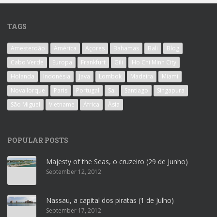
TAGS
Amesterdão
América
Açores
Bahamas
Bali
Blog
Cabo Verde
Europa
Frankfurt
Gili
Ho Chi Minh City
Holanda
Indonésia
Java
Lombok
Madeira
Miami
Nova Iorque
Paris
Portugal
Sal
Santiago
Singapura
São Miguel
Vietname
África
Ásia
POPULAR POSTS
Majesty of the Seas, o cruzeiro (29 de Junho)
September 12, 2012
Nassau, a capital dos piratas (1 de Julho)
September 17, 2012