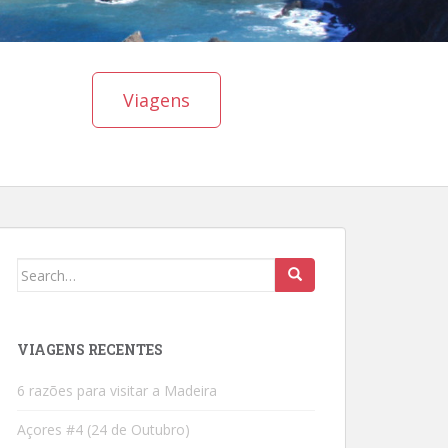
Viagens
Search
for:
VIAGENS RECENTES
6 razões para visitar a Madeira
Açores #4 (24 de Outubro)