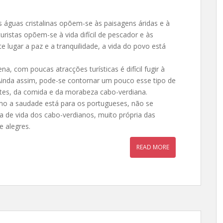
as águas cristalinas opõem-se às paisagens áridas e à
 turistas opõem-se à vida difícil de pescador e às
 lugar a paz e a tranquilidade, a vida do povo está
a, com poucas atracções turísticas é difícil fugir à
 Ainda assim, pode-se contornar um pouco esse tipo de
entes, da comida e da morabeza cabo-verdiana.
o a saudade está para os portugueses, não se
ia de vida dos cabo-verdianos, muito própria das
e alegres.
READ MORE