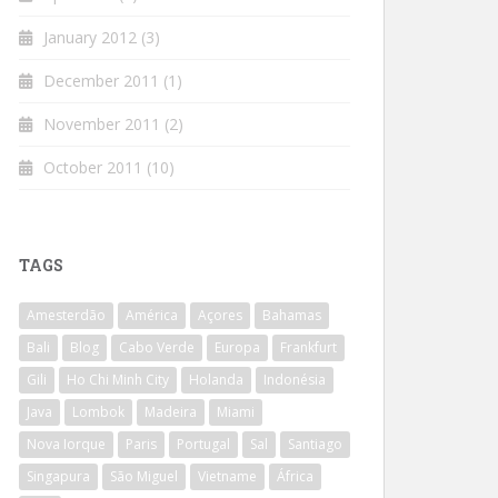
January 2012
(3)
December 2011
(1)
November 2011
(2)
October 2011
(10)
TAGS
Amesterdão
América
Açores
Bahamas
Bali
Blog
Cabo Verde
Europa
Frankfurt
Gili
Ho Chi Minh City
Holanda
Indonésia
Java
Lombok
Madeira
Miami
Nova Iorque
Paris
Portugal
Sal
Santiago
Singapura
São Miguel
Vietname
África